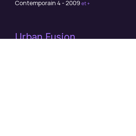
Contemporain 4 - 2009
et +
Urban Fusion
Urban Fusion 1 - 2008
et +
Body Mix
Adultes - 2006
...