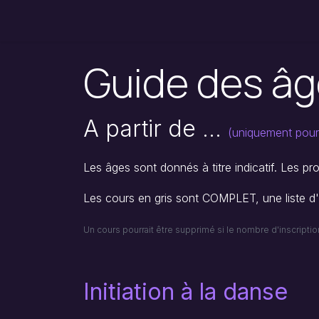
Se rendre au contenu
Accueil
Inscription
Horaire & Tarifs
Guide des â
A partir de ...
(uniquement pour
Les âges sont donnés à titre indicatif. Les pr
Les cours en gris sont COMPLET, une liste d'a
Un cours pourrait être supprimé si le nombre d'inscription
Initiation à la danse