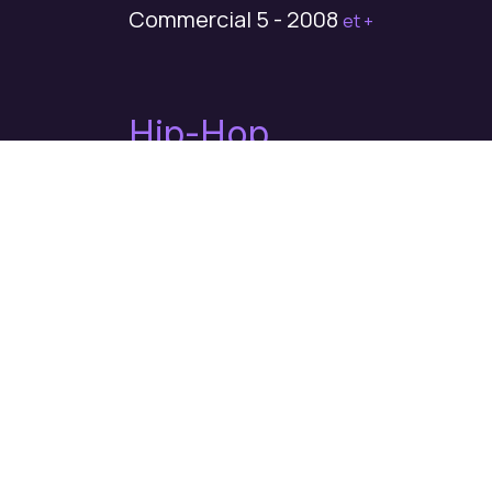
Commercial 5 - 2008
et +
Hip-Hop
Hip-Hop 1 - 2011
et +
Dames
Adultes - 2000
...