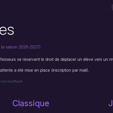
Cours
Evènements
Stages
Professeurs
ROI
Bo
ges
 la saison 2026-2027)
ofesseurs se réservent le droit de déplacer un élève vers un niv
ttente a été mise en place (inscription par mail).
 est insuffisant.
Classique
J